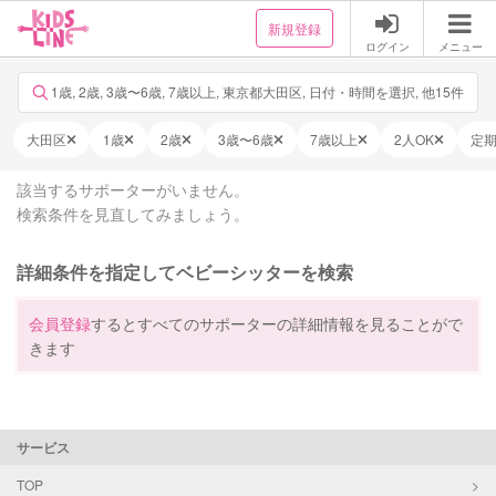
新規登録
ログイン
メニュー
1歳, 2歳, 3歳〜6歳, 7歳以上, 東京都大田区, 日付・時間を選択, 他15件
大田区
1歳
2歳
3歳〜6歳
7歳以上
2人OK
定
該当するサポーターがいません。
検索条件を見直してみましょう。
詳細条件を指定してベビーシッターを検索
会員登録
するとすべてのサポーターの詳細情報を見ることがで
きます
サービス
TOP