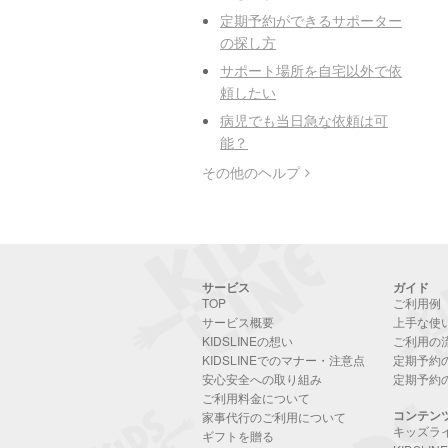
定期予約ができるサポーター
の探し方
サポート場所を自宅以外で依
頼したい
病児でも当日急な依頼は可
能？
その他のヘルプ
サービス
ガイド
TOP
ご利用例
サービス概要
上手な使
KIDSLINEの想い
ご利用の
KIDSLINEでのマナー・注意点
定期予約
安心安全への取り組み
定期予約
ご利用料金について
コンテン
家事代行のご利用について
キッズラ
ギフトを贈る