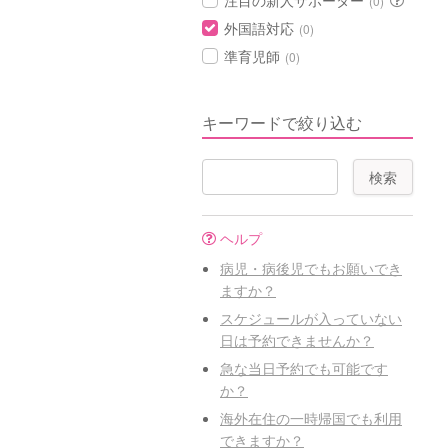
注目の新人サポーター
(0)
外国語対応
(0)
準育児師
(0)
キーワードで絞り込む
ヘルプ
病児・病後児でもお願いでき
ますか？
スケジュールが入っていない
日は予約できませんか？
急な当日予約でも可能です
か？
海外在住の一時帰国でも利用
できますか？