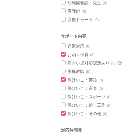
幼稚園教諭・先生
(0)
看護師
(0)
産後ドゥーラ
(0)
サポート内容
送迎対応
(0)
お泊り保育
(0)
障がい児対応認定あり
(0)
家庭教師
(0)
保けいこ：英語
(0)
保けいこ：音楽
(0)
保けいこ：スポーツ
(0)
保けいこ：絵・工作
(0)
保けいこ：その他
(0)
対応時間帯