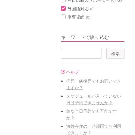
注目の新人サポーター
(0)
外国語対応
(0)
準育児師
(0)
キーワードで絞り込む
ヘルプ
病児・病後児でもお願いでき
ますか？
スケジュールが入っていない
日は予約できませんか？
急な当日予約でも可能です
か？
海外在住の一時帰国でも利用
できますか？