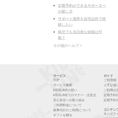
定期予約ができるサポーター
の探し方
サポート場所を自宅以外で依
頼したい
病児でも当日急な依頼は可
能？
その他のヘルプ
サービス
ガイド
TOP
ご利用例
サービス概要
上手な使
KIDSLINEの想い
ご利用の
KIDSLINEでのマナー・注意点
定期予約
安心安全への取り組み
定期予約
ご利用料金について
コンテン
家事代行のご利用について
キッズラ
ギフトを贈る