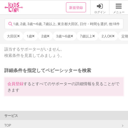
新規登録
ログイン
メニュー
1歳, 2歳, 3歳〜6歳, 7歳以上, 東京都大田区, 日付・時間を選択, 他18件
大田区
1歳
2歳
3歳〜6歳
7歳以上
2人OK
定
該当するサポーターがいません。
検索条件を見直してみましょう。
詳細条件を指定してベビーシッターを検索
会員登録
するとすべてのサポーターの詳細情報を見ることがで
きます
サービス
TOP