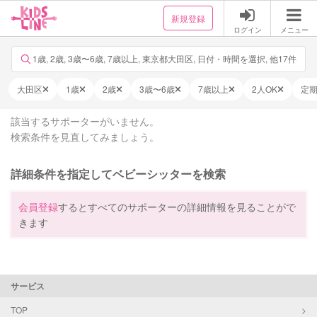
新規登録
ログイン
メニュー
1歳, 2歳, 3歳〜6歳, 7歳以上, 東京都大田区, 日付・時間を選択, 他17件
大田区
1歳
2歳
3歳〜6歳
7歳以上
2人OK
定
該当するサポーターがいません。
検索条件を見直してみましょう。
詳細条件を指定してベビーシッターを検索
会員登録
するとすべてのサポーターの詳細情報を見ることがで
きます
サービス
TOP