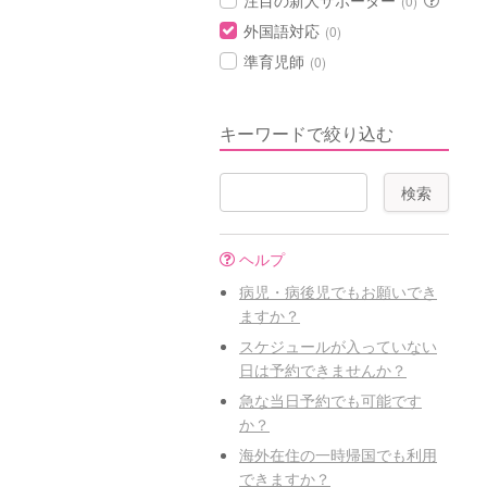
注目の新人サポーター
(0)
外国語対応
(0)
準育児師
(0)
キーワードで絞り込む
ヘルプ
病児・病後児でもお願いでき
ますか？
スケジュールが入っていない
日は予約できませんか？
急な当日予約でも可能です
か？
海外在住の一時帰国でも利用
できますか？