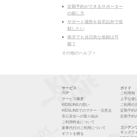
定期予約ができるサポーター
の探し方
サポート場所を自宅以外で依
頼したい
病児でも当日急な依頼は可
能？
その他のヘルプ
サービス
ガイド
TOP
ご利用例
サービス概要
上手な使
KIDSLINEの想い
ご利用の
KIDSLINEでのマナー・注意点
定期予約
安心安全への取り組み
定期予約
ご利用料金について
コンテン
家事代行のご利用について
キッズラ
ギフトを贈る