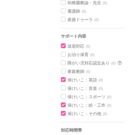
幼稚園教諭・先生
(0)
看護師
(0)
産後ドゥーラ
(0)
サポート内容
送迎対応
(0)
お泊り保育
(0)
障がい児対応認定あり
(0)
家庭教師
(0)
保けいこ：英語
(0)
保けいこ：音楽
(0)
保けいこ：スポーツ
(0)
保けいこ：絵・工作
(0)
保けいこ：その他
(0)
対応時間帯