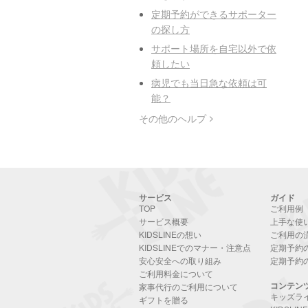
定期予約ができるサポーター
の探し方
サポート場所を自宅以外で依
頼したい
病児でも当日急な依頼は可
能？
その他のヘルプ
サービス
ガイド
TOP
ご利用例
サービス概要
上手な使
KIDSLINEの想い
ご利用の
KIDSLINEでのマナー・注意点
定期予約
安心安全への取り組み
定期予約
ご利用料金について
コンテン
家事代行のご利用について
キッズラ
ギフトを贈る