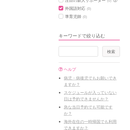
注目の新人サポーター
(0)
外国語対応
(0)
準育児師
(0)
キーワードで絞り込む
ヘルプ
病児・病後児でもお願いでき
ますか？
スケジュールが入っていない
日は予約できませんか？
急な当日予約でも可能です
か？
海外在住の一時帰国でも利用
できますか？