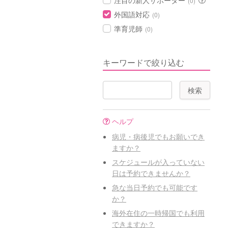
注目の新人サポーター
(0)
外国語対応
(0)
準育児師
(0)
キーワードで絞り込む
ヘルプ
病児・病後児でもお願いでき
ますか？
スケジュールが入っていない
日は予約できませんか？
急な当日予約でも可能です
か？
海外在住の一時帰国でも利用
できますか？