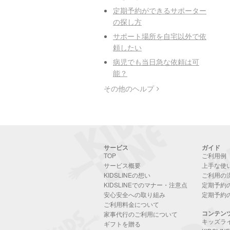
定期予約ができるサポーター
の探し方
サポート場所を自宅以外で依
頼したい
病児でも当日急な依頼は可
能？
その他のヘルプ
サービス
ガイド
TOP
ご利用例
サービス概要
上手な使
KIDSLINEの想い
ご利用の
KIDSLINEでのマナー・注意点
定期予約
安心安全への取り組み
定期予約
ご利用料金について
コンテン
家事代行のご利用について
キッズラ
ギフトを贈る