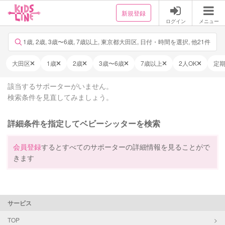
新規登録
ログイン
メニュー
1歳, 2歳, 3歳〜6歳, 7歳以上, 東京都大田区, 日付・時間を選択, 他21件
大田区
1歳
2歳
3歳〜6歳
7歳以上
2人OK
定
該当するサポーターがいません。
検索条件を見直してみましょう。
詳細条件を指定してベビーシッターを検索
会員登録
するとすべてのサポーターの詳細情報を見ることがで
きます
サービス
TOP