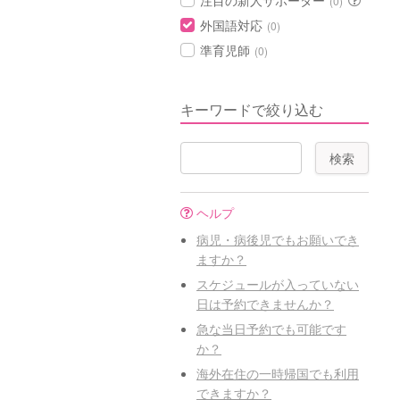
注目の新人サポーター
(0)
外国語対応
(0)
準育児師
(0)
キーワードで絞り込む
ヘルプ
病児・病後児でもお願いでき
ますか？
スケジュールが入っていない
日は予約できませんか？
急な当日予約でも可能です
か？
海外在住の一時帰国でも利用
できますか？