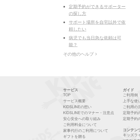
定期予約ができるサポーター
の探し方
サポート場所を自宅以外で依
頼したい
病児でも当日急な依頼は可
能？
その他のヘルプ
サービス
ガイド
TOP
ご利用例
サービス概要
上手な使
KIDSLINEの想い
ご利用の
KIDSLINEでのマナー・注意点
定期予約
安心安全への取り組み
定期予約
ご利用料金について
コンテン
家事代行のご利用について
キッズラ
ギフトを贈る