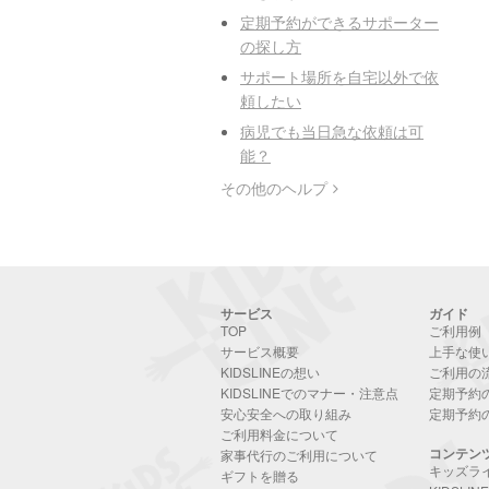
定期予約ができるサポーター
の探し方
サポート場所を自宅以外で依
頼したい
病児でも当日急な依頼は可
能？
その他のヘルプ
サービス
ガイド
TOP
ご利用例
サービス概要
上手な使
KIDSLINEの想い
ご利用の
KIDSLINEでのマナー・注意点
定期予約
安心安全への取り組み
定期予約
ご利用料金について
コンテン
家事代行のご利用について
キッズラ
ギフトを贈る