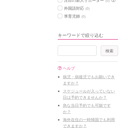
注目の新人サポーター
(0)
外国語対応
(0)
準育児師
(0)
キーワードで絞り込む
ヘルプ
病児・病後児でもお願いでき
ますか？
スケジュールが入っていない
日は予約できませんか？
急な当日予約でも可能です
か？
海外在住の一時帰国でも利用
できますか？