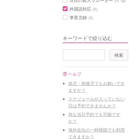
注目の新人サポーター
(0)
外国語対応
(0)
準育児師
(0)
キーワードで絞り込む
ヘルプ
病児・病後児でもお願いでき
ますか？
スケジュールが入っていない
日は予約できませんか？
急な当日予約でも可能です
か？
海外在住の一時帰国でも利用
できますか？