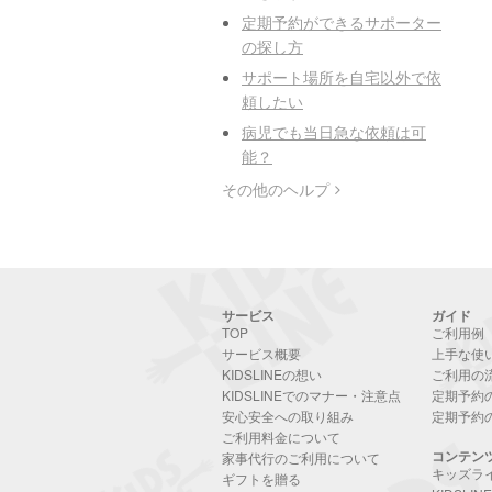
定期予約ができるサポーター
の探し方
サポート場所を自宅以外で依
頼したい
病児でも当日急な依頼は可
能？
その他のヘルプ
サービス
ガイド
TOP
ご利用例
サービス概要
上手な使
KIDSLINEの想い
ご利用の
KIDSLINEでのマナー・注意点
定期予約
安心安全への取り組み
定期予約
ご利用料金について
コンテン
家事代行のご利用について
キッズラ
ギフトを贈る