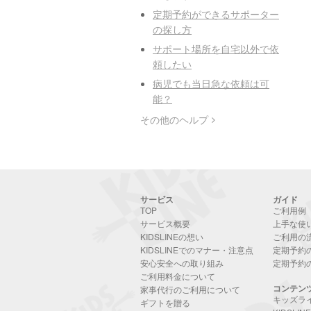
定期予約ができるサポーター
の探し方
サポート場所を自宅以外で依
頼したい
病児でも当日急な依頼は可
能？
その他のヘルプ
サービス
ガイド
TOP
ご利用例
サービス概要
上手な使
KIDSLINEの想い
ご利用の
KIDSLINEでのマナー・注意点
定期予約
安心安全への取り組み
定期予約
ご利用料金について
コンテン
家事代行のご利用について
キッズラ
ギフトを贈る