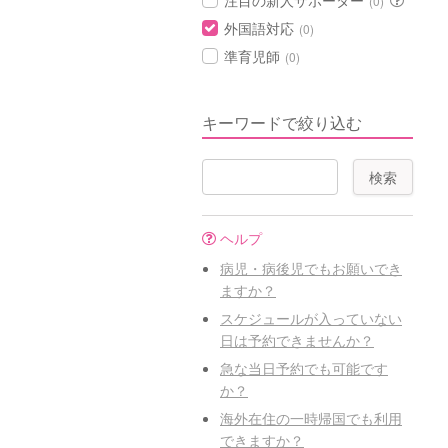
注目の新人サポーター
(0)
外国語対応
(0)
準育児師
(0)
キーワードで絞り込む
ヘルプ
病児・病後児でもお願いでき
ますか？
スケジュールが入っていない
日は予約できませんか？
急な当日予約でも可能です
か？
海外在住の一時帰国でも利用
できますか？