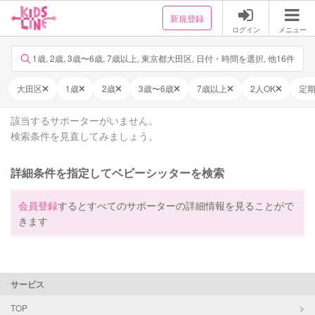
新規登録
ログイン
メニュー
1歳, 2歳, 3歳〜6歳, 7歳以上, 東京都大田区, 日付・時間を選択, 他16件
大田区
1歳
2歳
3歳〜6歳
7歳以上
2人OK
定
該当するサポーターがいません。
検索条件を見直してみましょう。
詳細条件を指定してベビーシッターを検索
会員登録
するとすべてのサポーターの詳細情報を見ることがで
きます
サービス
TOP