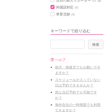
注目の新人サポーター
(0)
外国語対応
(0)
準育児師
(0)
キーワードで絞り込む
ヘルプ
病児・病後児でもお願いでき
ますか？
スケジュールが入っていない
日は予約できませんか？
急な当日予約でも可能です
か？
海外在住の一時帰国でも利用
できますか？