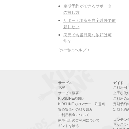
定期予約ができるサポーター
の探し方
サポート場所を自宅以外で依
頼したい
病児でも当日急な依頼は可
能？
その他のヘルプ
サービス
ガイド
TOP
ご利用例
サービス概要
上手な使
KIDSLINEの想い
ご利用の
KIDSLINEでのマナー・注意点
定期予約
安心安全への取り組み
定期予約
ご利用料金について
コンテン
家事代行のご利用について
キッズラ
ギフトを贈る