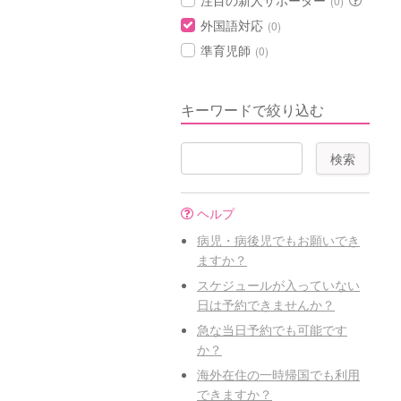
注目の新人サポーター
(0)
外国語対応
(0)
準育児師
(0)
キーワードで絞り込む
ヘルプ
病児・病後児でもお願いでき
ますか？
スケジュールが入っていない
日は予約できませんか？
急な当日予約でも可能です
か？
海外在住の一時帰国でも利用
できますか？