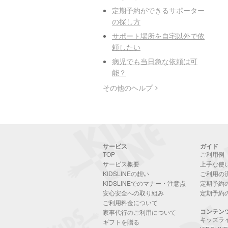
定期予約ができるサポーター
の探し方
サポート場所を自宅以外で依
頼したい
病児でも当日急な依頼は可
能？
その他のヘルプ
サービス
ガイド
TOP
ご利用例
サービス概要
上手な使
KIDSLINEの想い
ご利用の
KIDSLINEでのマナー・注意点
定期予約
安心安全への取り組み
定期予約
ご利用料金について
コンテン
家事代行のご利用について
キッズラ
ギフトを贈る