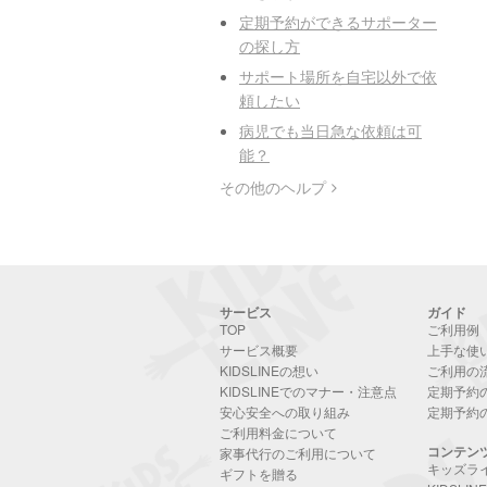
定期予約ができるサポーター
の探し方
サポート場所を自宅以外で依
頼したい
病児でも当日急な依頼は可
能？
その他のヘルプ
サービス
ガイド
TOP
ご利用例
サービス概要
上手な使
KIDSLINEの想い
ご利用の
KIDSLINEでのマナー・注意点
定期予約
安心安全への取り組み
定期予約
ご利用料金について
コンテン
家事代行のご利用について
キッズラ
ギフトを贈る