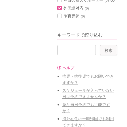
注目の新人サポーター
(0)
外国語対応
(0)
準育児師
(0)
キーワードで絞り込む
ヘルプ
病児・病後児でもお願いでき
ますか？
スケジュールが入っていない
日は予約できませんか？
急な当日予約でも可能です
か？
海外在住の一時帰国でも利用
できますか？