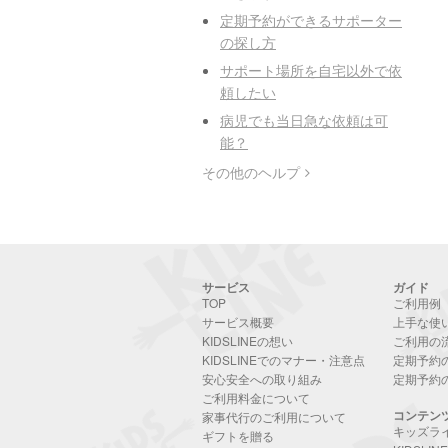
定期予約ができるサポーター
の探し方
サポート場所を自宅以外で依
頼したい
病児でも当日急な依頼は可
能？
その他のヘルプ
サービス
ガイド
TOP
ご利用例
サービス概要
上手な使
KIDSLINEの想い
ご利用の
KIDSLINEでのマナー・注意点
定期予約
安心安全への取り組み
定期予約
ご利用料金について
コンテン
家事代行のご利用について
キッズラ
ギフトを贈る