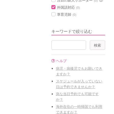
注目の新人サポーター
(0)
外国語対応
(0)
準育児師
(0)
キーワードで絞り込む
ヘルプ
病児・病後児でもお願いでき
ますか？
スケジュールが入っていない
日は予約できませんか？
急な当日予約でも可能です
か？
海外在住の一時帰国でも利用
できますか？