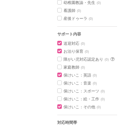
幼稚園教諭・先生
(0)
看護師
(0)
産後ドゥーラ
(0)
サポート内容
送迎対応
(0)
お泊り保育
(0)
障がい児対応認定あり
(0)
家庭教師
(0)
保けいこ：英語
(0)
保けいこ：音楽
(0)
保けいこ：スポーツ
(0)
保けいこ：絵・工作
(0)
保けいこ：その他
(0)
対応時間帯