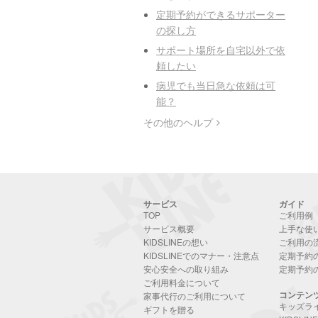
定期予約ができるサポーター
の探し方
サポート場所を自宅以外で依
頼したい
病児でも当日急な依頼は可
能？
その他のヘルプ
サービス
ガイド
TOP
ご利用例
サービス概要
上手な使
KIDSLINEの想い
ご利用の
KIDSLINEでのマナー・注意点
定期予約
安心安全への取り組み
定期予約
ご利用料金について
コンテン
家事代行のご利用について
キッズラ
ギフトを贈る