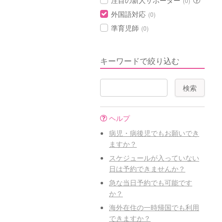
注目の新人サポーター
(0)
外国語対応
(0)
準育児師
(0)
キーワードで絞り込む
ヘルプ
病児・病後児でもお願いでき
ますか？
スケジュールが入っていない
日は予約できませんか？
急な当日予約でも可能です
か？
海外在住の一時帰国でも利用
できますか？