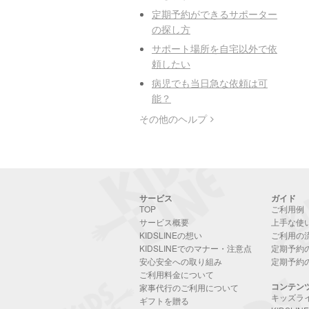
定期予約ができるサポーター
の探し方
サポート場所を自宅以外で依
頼したい
病児でも当日急な依頼は可
能？
その他のヘルプ
サービス
ガイド
TOP
ご利用例
サービス概要
上手な使
KIDSLINEの想い
ご利用の
KIDSLINEでのマナー・注意点
定期予約
安心安全への取り組み
定期予約
ご利用料金について
コンテン
家事代行のご利用について
キッズラ
ギフトを贈る