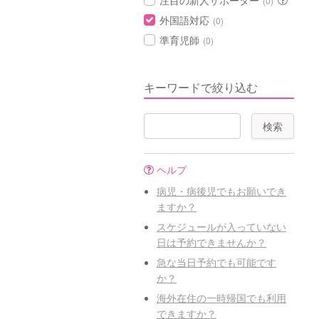
注目の新人サポーター
(0)
外国語対応
(0)
準育児師
(0)
キーワードで絞り込む
ヘルプ
病児・病後児でもお願いでき
ますか？
スケジュールが入っていない
日は予約できませんか？
急な当日予約でも可能です
か？
海外在住の一時帰国でも利用
できますか？