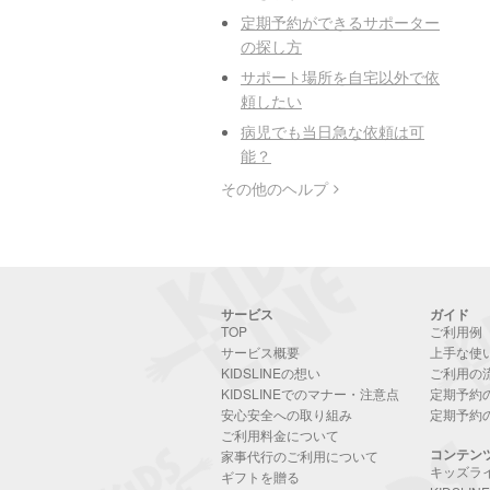
定期予約ができるサポーター
の探し方
サポート場所を自宅以外で依
頼したい
病児でも当日急な依頼は可
能？
その他のヘルプ
サービス
ガイド
TOP
ご利用例
サービス概要
上手な使
KIDSLINEの想い
ご利用の
KIDSLINEでのマナー・注意点
定期予約
安心安全への取り組み
定期予約
ご利用料金について
コンテン
家事代行のご利用について
キッズラ
ギフトを贈る