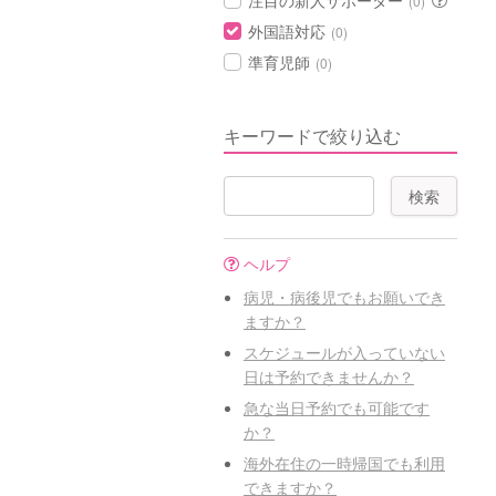
注目の新人サポーター
(0)
外国語対応
(0)
準育児師
(0)
キーワードで絞り込む
ヘルプ
病児・病後児でもお願いでき
ますか？
スケジュールが入っていない
日は予約できませんか？
急な当日予約でも可能です
か？
海外在住の一時帰国でも利用
できますか？