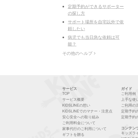
定期予約ができるサポーター
の探し方
サポート場所を自宅以外で依
頼したい
病児でも当日急な依頼は可
能？
その他のヘルプ
サービス
ガイド
TOP
ご利用例
サービス概要
上手な使
KIDSLINEの想い
ご利用の
KIDSLINEでのマナー・注意点
定期予約
安心安全への取り組み
定期予約
ご利用料金について
コンテン
家事代行のご利用について
キッズラ
ギフトを贈る