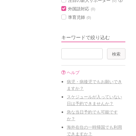
注目の新人サポーター
(0)
外国語対応
(0)
準育児師
(0)
キーワードで絞り込む
ヘルプ
病児・病後児でもお願いでき
ますか？
スケジュールが入っていない
日は予約できませんか？
急な当日予約でも可能です
か？
海外在住の一時帰国でも利用
できますか？