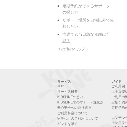
定期予約ができるサポーター
の探し方
サポート場所を自宅以外で依
頼したい
病児でも当日急な依頼は可
能？
その他のヘルプ
サービス
ガイド
TOP
ご利用例
サービス概要
上手な使
KIDSLINEの想い
ご利用の
KIDSLINEでのマナー・注意点
定期予約
安心安全への取り組み
定期予約
ご利用料金について
コンテン
家事代行のご利用について
キッズラ
ギフトを贈る