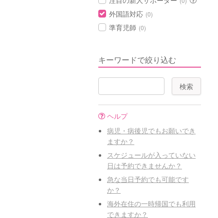
注目の新人サポーター
(0)
外国語対応
(0)
準育児師
(0)
キーワードで絞り込む
ヘルプ
病児・病後児でもお願いでき
ますか？
スケジュールが入っていない
日は予約できませんか？
急な当日予約でも可能です
か？
海外在住の一時帰国でも利用
できますか？