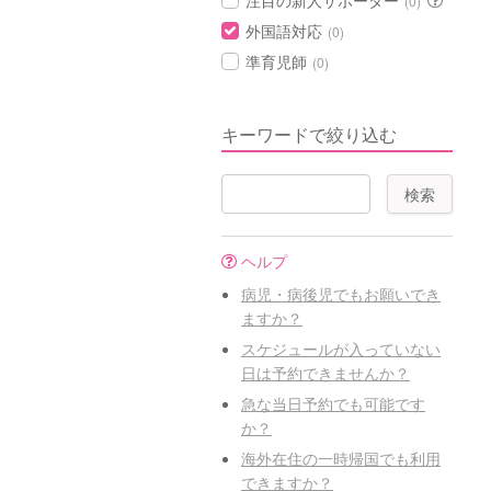
注目の新人サポーター
(0)
外国語対応
(0)
準育児師
(0)
キーワードで絞り込む
ヘルプ
病児・病後児でもお願いでき
ますか？
スケジュールが入っていない
日は予約できませんか？
急な当日予約でも可能です
か？
海外在住の一時帰国でも利用
できますか？