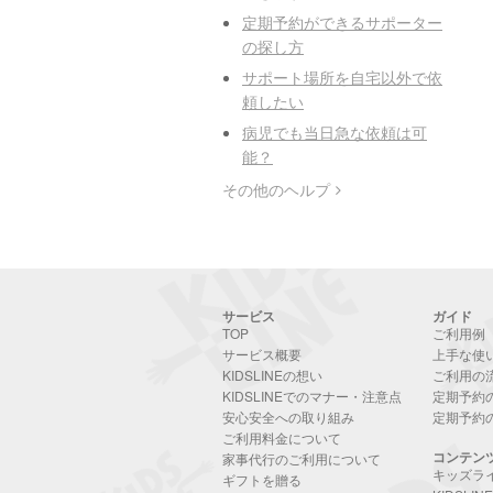
定期予約ができるサポーター
の探し方
サポート場所を自宅以外で依
頼したい
病児でも当日急な依頼は可
能？
その他のヘルプ
サービス
ガイド
TOP
ご利用例
サービス概要
上手な使
KIDSLINEの想い
ご利用の
KIDSLINEでのマナー・注意点
定期予約
安心安全への取り組み
定期予約
ご利用料金について
コンテン
家事代行のご利用について
キッズラ
ギフトを贈る