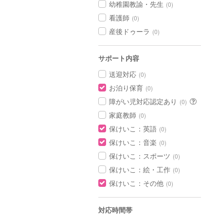
幼稚園教諭・先生
(0)
看護師
(0)
産後ドゥーラ
(0)
サポート内容
送迎対応
(0)
お泊り保育
(0)
障がい児対応認定あり
(0)
家庭教師
(0)
保けいこ：英語
(0)
保けいこ：音楽
(0)
保けいこ：スポーツ
(0)
保けいこ：絵・工作
(0)
保けいこ：その他
(0)
対応時間帯