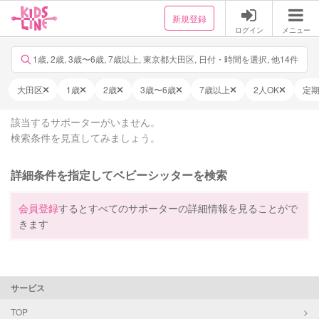
新規登録
ログイン
メニュー
1歳, 2歳, 3歳〜6歳, 7歳以上, 東京都大田区, 日付・時間を選択, 他14件
大田区
1歳
2歳
3歳〜6歳
7歳以上
2人OK
定
該当するサポーターがいません。
検索条件を見直してみましょう。
詳細条件を指定してベビーシッターを検索
会員登録
するとすべてのサポーターの詳細情報を見ることがで
きます
サービス
TOP