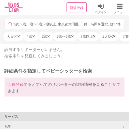
新規登録
ログイン
メニュー
1歳, 2歳, 3歳〜6歳, 7歳以上, 東京都大田区, 日付・時間を選択, 他17件
大田区
1歳
2歳
3歳〜6歳
7歳以上
2人OK
定
該当するサポーターがいません。
検索条件を見直してみましょう。
詳細条件を指定してベビーシッターを検索
会員登録
するとすべてのサポーターの詳細情報を見ることがで
きます
サービス
TOP