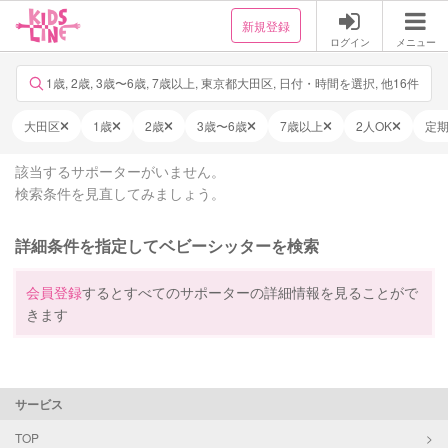
新規登録
ログイン
メニュー
1歳, 2歳, 3歳〜6歳, 7歳以上, 東京都大田区, 日付・時間を選択, 他16件
大田区
1歳
2歳
3歳〜6歳
7歳以上
2人OK
定
該当するサポーターがいません。
検索条件を見直してみましょう。
詳細条件を指定してベビーシッターを検索
会員登録
するとすべてのサポーターの詳細情報を見ることがで
きます
サービス
TOP