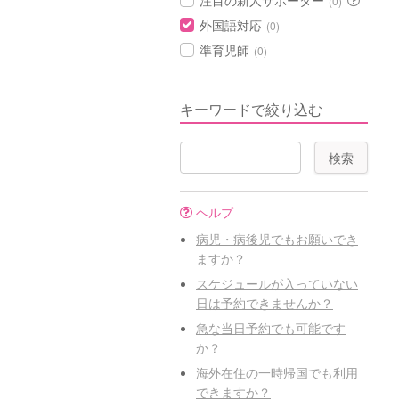
注目の新人サポーター
(0)
外国語対応
(0)
準育児師
(0)
キーワードで絞り込む
ヘルプ
病児・病後児でもお願いでき
ますか？
スケジュールが入っていない
日は予約できませんか？
急な当日予約でも可能です
か？
海外在住の一時帰国でも利用
できますか？