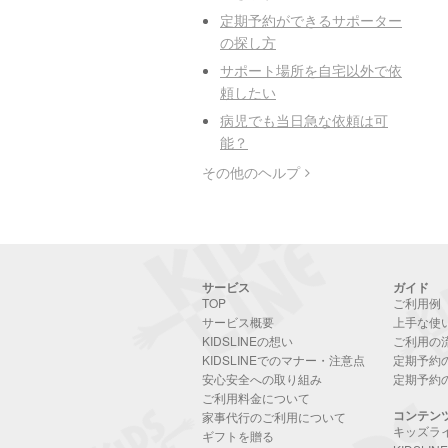
定期予約ができるサポーター
の探し方
サポート場所を自宅以外で依
頼したい
病児でも当日急な依頼は可
能？
その他のヘルプ
サービス
ガイド
TOP
ご利用例
サービス概要
上手な使
KIDSLINEの想い
ご利用の
KIDSLINEでのマナー・注意点
定期予約
安心安全への取り組み
定期予約
ご利用料金について
コンテン
家事代行のご利用について
キッズラ
ギフトを贈る