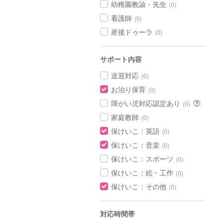
幼稚園教諭・先生
(0)
看護師
(0)
産後ドゥーラ
(0)
サポート内容
送迎対応
(0)
お泊り保育
(0)
障がい児対応認定あり
(0)
家庭教師
(0)
保けいこ：英語
(0)
保けいこ：音楽
(0)
保けいこ：スポーツ
(0)
保けいこ：絵・工作
(0)
保けいこ：その他
(0)
対応時間帯