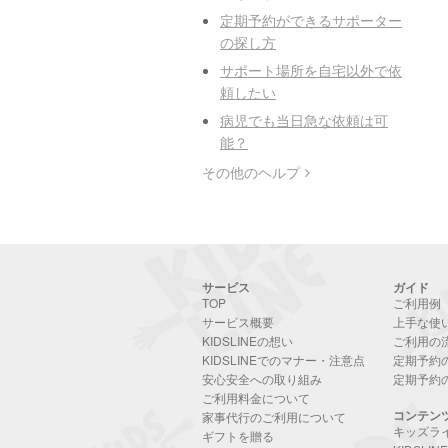
定期予約ができるサポーター
の探し方
サポート場所を自宅以外で依
頼したい
病児でも当日急な依頼は可
能？
その他のヘルプ
サービス
ガイド
TOP
ご利用例
サービス概要
上手な使
KIDSLINEの想い
ご利用の
KIDSLINEでのマナー・注意点
定期予約
安心安全への取り組み
定期予約
ご利用料金について
コンテン
家事代行のご利用について
キッズラ
ギフトを贈る