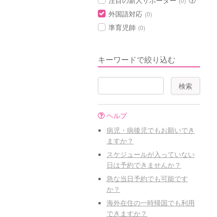
注目の新人サポーター
(0)
外国語対応
(0)
準育児師
(0)
キーワードで絞り込む
ヘルプ
病児・病後児でもお願いでき
ますか？
スケジュールが入っていない
日は予約できませんか？
急な当日予約でも可能です
か？
海外在住の一時帰国でも利用
できますか？