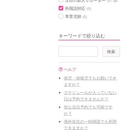
注目の新人サポーター
(0)
外国語対応
(0)
準育児師
(0)
キーワードで絞り込む
ヘルプ
病児・病後児でもお願いでき
ますか？
スケジュールが入っていない
日は予約できませんか？
急な当日予約でも可能です
か？
海外在住の一時帰国でも利用
できますか？