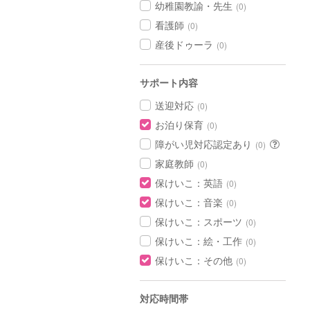
幼稚園教諭・先生
(0)
看護師
(0)
産後ドゥーラ
(0)
サポート内容
送迎対応
(0)
お泊り保育
(0)
障がい児対応認定あり
(0)
家庭教師
(0)
保けいこ：英語
(0)
保けいこ：音楽
(0)
保けいこ：スポーツ
(0)
保けいこ：絵・工作
(0)
保けいこ：その他
(0)
対応時間帯