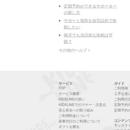
定期予約ができるサポーター
の探し方
サポート場所を自宅以外で依
頼したい
病児でも当日急な依頼は可
能？
その他のヘルプ
サービス
ガイド
TOP
ご利用例
サービス概要
上手な使
KIDSLINEの想い
ご利用の
KIDSLINEでのマナー・注意点
定期予約
安心安全への取り組み
定期予約
ご利用料金について
コンテン
家事代行のご利用について
キッズラ
ギフトを贈る