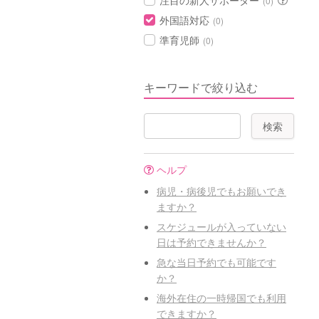
注目の新人サポーター
(0)
外国語対応
(0)
準育児師
(0)
キーワードで絞り込む
ヘルプ
病児・病後児でもお願いでき
ますか？
スケジュールが入っていない
日は予約できませんか？
急な当日予約でも可能です
か？
海外在住の一時帰国でも利用
できますか？