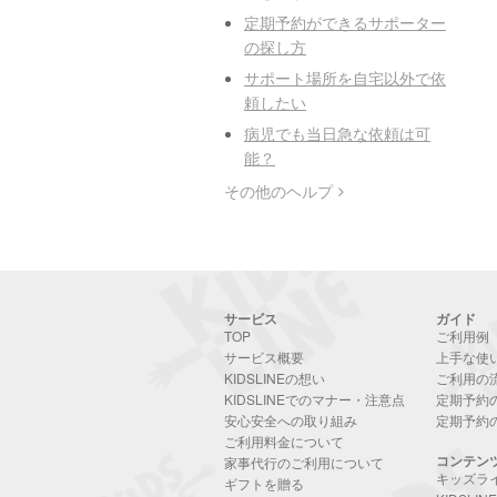
定期予約ができるサポーター
の探し方
サポート場所を自宅以外で依
頼したい
病児でも当日急な依頼は可
能？
その他のヘルプ
サービス
ガイド
TOP
ご利用例
サービス概要
上手な使
KIDSLINEの想い
ご利用の
KIDSLINEでのマナー・注意点
定期予約
安心安全への取り組み
定期予約
ご利用料金について
コンテン
家事代行のご利用について
キッズラ
ギフトを贈る