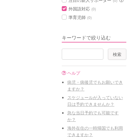
注目の新人サポーター
(0)
外国語対応
(0)
準育児師
(0)
キーワードで絞り込む
ヘルプ
病児・病後児でもお願いでき
ますか？
スケジュールが入っていない
日は予約できませんか？
急な当日予約でも可能です
か？
海外在住の一時帰国でも利用
できますか？