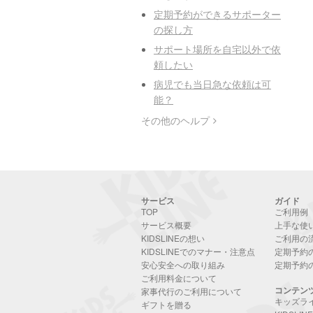
定期予約ができるサポーター
の探し方
サポート場所を自宅以外で依
頼したい
病児でも当日急な依頼は可
能？
その他のヘルプ
サービス
ガイド
TOP
ご利用例
サービス概要
上手な使
KIDSLINEの想い
ご利用の
KIDSLINEでのマナー・注意点
定期予約
安心安全への取り組み
定期予約
ご利用料金について
コンテン
家事代行のご利用について
キッズラ
ギフトを贈る