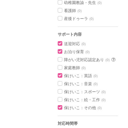
幼稚園教諭・先生
(0)
看護師
(0)
産後ドゥーラ
(0)
サポート内容
送迎対応
(0)
お泊り保育
(0)
障がい児対応認定あり
(0)
家庭教師
(0)
保けいこ：英語
(0)
保けいこ：音楽
(0)
保けいこ：スポーツ
(0)
保けいこ：絵・工作
(0)
保けいこ：その他
(0)
対応時間帯