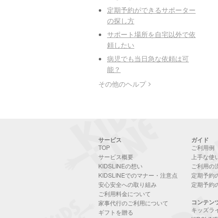
定期予約ができるサポーター
の探し方
サポート場所を自宅以外で依
頼したい
病児でも当日急な依頼は可
能？
その他のヘルプ
サービス
ガイド
TOP
ご利用例
サービス概要
上手な使
KIDSLINEの想い
ご利用の
KIDSLINEでのマナー・注意点
定期予約
安心安全への取り組み
定期予約
ご利用料金について
コンテン
家事代行のご利用について
キッズラ
ギフトを贈る