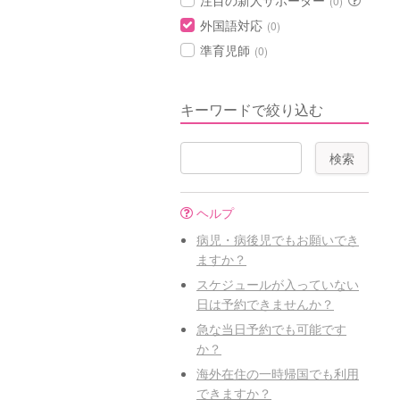
注目の新人サポーター
(0)
外国語対応
(0)
準育児師
(0)
キーワードで絞り込む
ヘルプ
病児・病後児でもお願いでき
ますか？
スケジュールが入っていない
日は予約できませんか？
急な当日予約でも可能です
か？
海外在住の一時帰国でも利用
できますか？