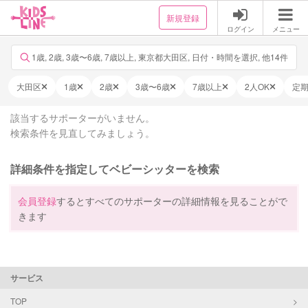
新規登録
ログイン
メニュー
1歳, 2歳, 3歳〜6歳, 7歳以上, 東京都大田区, 日付・時間を選択, 他14件
大田区
1歳
2歳
3歳〜6歳
7歳以上
2人OK
定
該当するサポーターがいません。
検索条件を見直してみましょう。
詳細条件を指定してベビーシッターを検索
会員登録
するとすべてのサポーターの詳細情報を見ることがで
きます
サービス
TOP