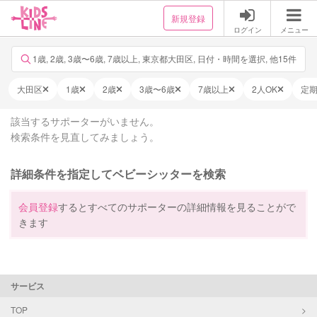
新規登録
ログイン
メニュー
1歳, 2歳, 3歳〜6歳, 7歳以上, 東京都大田区, 日付・時間を選択, 他15件
大田区
1歳
2歳
3歳〜6歳
7歳以上
2人OK
定
該当するサポーターがいません。
検索条件を見直してみましょう。
詳細条件を指定してベビーシッターを検索
会員登録
するとすべてのサポーターの詳細情報を見ることがで
きます
サービス
TOP