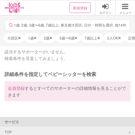
新規登録
ログイン
メニュー
1歳, 2歳, 3歳〜6歳, 7歳以上, 東京都大田区, 日付・時間を選択, 他14件
大田区
1歳
2歳
3歳〜6歳
7歳以上
2人OK
定
該当するサポーターがいません。
検索条件を見直してみましょう。
詳細条件を指定してベビーシッターを検索
会員登録
するとすべてのサポーターの詳細情報を見ることがで
きます
サービス
TOP