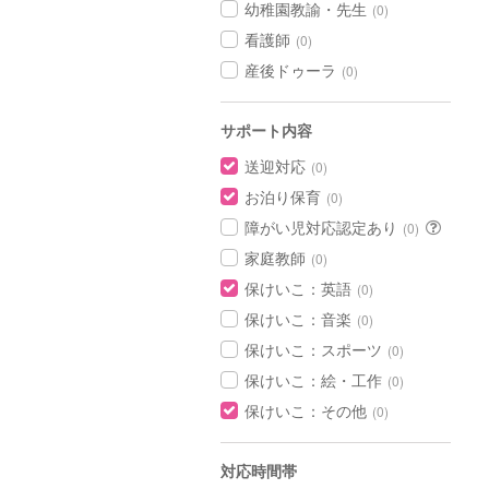
幼稚園教諭・先生
(0)
看護師
(0)
産後ドゥーラ
(0)
サポート内容
送迎対応
(0)
お泊り保育
(0)
障がい児対応認定あり
(0)
家庭教師
(0)
保けいこ：英語
(0)
保けいこ：音楽
(0)
保けいこ：スポーツ
(0)
保けいこ：絵・工作
(0)
保けいこ：その他
(0)
対応時間帯