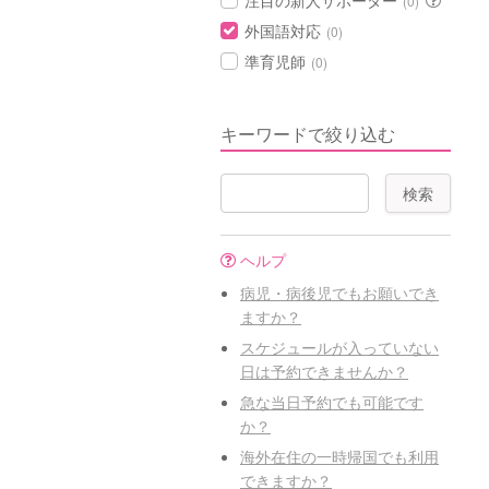
注目の新人サポーター
(0)
外国語対応
(0)
準育児師
(0)
キーワードで絞り込む
ヘルプ
病児・病後児でもお願いでき
ますか？
スケジュールが入っていない
日は予約できませんか？
急な当日予約でも可能です
か？
海外在住の一時帰国でも利用
できますか？