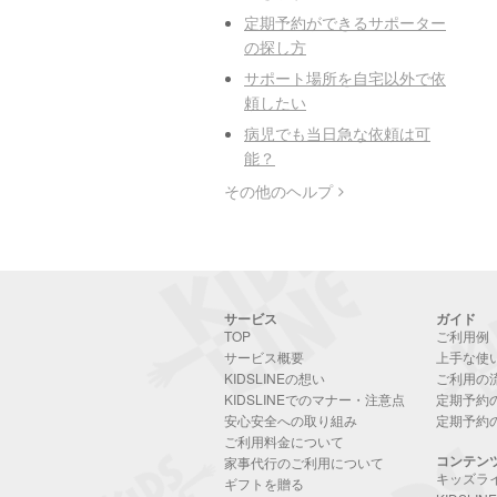
定期予約ができるサポーター
の探し方
サポート場所を自宅以外で依
頼したい
病児でも当日急な依頼は可
能？
その他のヘルプ
サービス
ガイド
TOP
ご利用例
サービス概要
上手な使
KIDSLINEの想い
ご利用の
KIDSLINEでのマナー・注意点
定期予約
安心安全への取り組み
定期予約
ご利用料金について
コンテン
家事代行のご利用について
キッズラ
ギフトを贈る