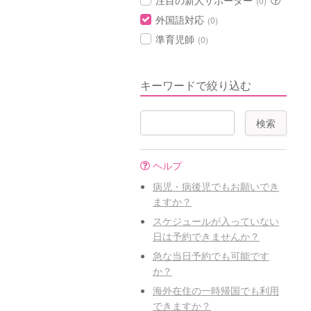
注目の新人サポーター
(0)
外国語対応
(0)
準育児師
(0)
キーワードで絞り込む
ヘルプ
病児・病後児でもお願いでき
ますか？
スケジュールが入っていない
日は予約できませんか？
急な当日予約でも可能です
か？
海外在住の一時帰国でも利用
できますか？