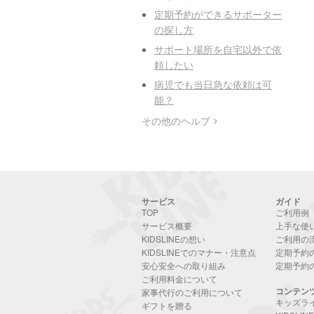
定期予約ができるサポーター
の探し方
サポート場所を自宅以外で依
頼したい
病児でも当日急な依頼は可
能？
その他のヘルプ
サービス
ガイド
TOP
ご利用例
サービス概要
上手な使
KIDSLINEの想い
ご利用の
KIDSLINEでのマナー・注意点
定期予約
安心安全への取り組み
定期予約
ご利用料金について
コンテン
家事代行のご利用について
キッズラ
ギフトを贈る