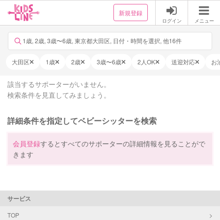
新規登録
ログイン
メニュー
1歳, 2歳, 3歳〜6歳, 東京都大田区, 日付・時間を選択, 他16件
大田区
1歳
2歳
3歳〜6歳
2人OK
送迎対応
お
該当するサポーターがいません。
検索条件を見直してみましょう。
詳細条件を指定してベビーシッターを検索
会員登録
するとすべてのサポーターの詳細情報を見ることがで
きます
サービス
TOP