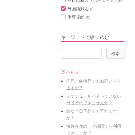
注目の新人サポーター
(0)
外国語対応
(0)
準育児師
(0)
キーワードで絞り込む
ヘルプ
病児・病後児でもお願いでき
ますか？
スケジュールが入っていない
日は予約できませんか？
急な当日予約でも可能です
か？
海外在住の一時帰国でも利用
できますか？