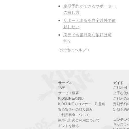
定期予約ができるサポーター
の探し方
サポート場所を自宅以外で依
頼したい
病児でも当日急な依頼は可
能？
その他のヘルプ
サービス
ガイド
TOP
ご利用例
サービス概要
上手な使
KIDSLINEの想い
ご利用の
KIDSLINEでのマナー・注意点
定期予約
安心安全への取り組み
定期予約
ご利用料金について
コンテン
家事代行のご利用について
キッズラ
ギフトを贈る