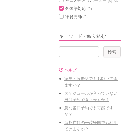
注目の新人サポーター
(0)
外国語対応
(0)
準育児師
(0)
キーワードで絞り込む
ヘルプ
病児・病後児でもお願いでき
ますか？
スケジュールが入っていない
日は予約できませんか？
急な当日予約でも可能です
か？
海外在住の一時帰国でも利用
できますか？