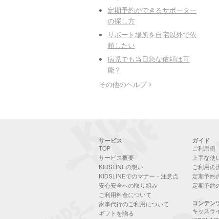
定期予約ができるサポーター
の探し方
サポート場所を自宅以外で依
頼したい
病児でも当日急な依頼は可
能？
その他のヘルプ
サービス
ガイド
TOP
ご利用例
サービス概要
上手な使
KIDSLINEの想い
ご利用の
KIDSLINEでのマナー・注意点
定期予約
安心安全への取り組み
定期予約
ご利用料金について
コンテン
家事代行のご利用について
キッズラ
ギフトを贈る