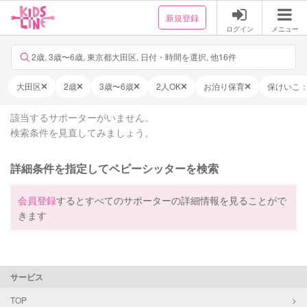
新規登録
ログイン
メニュー
2歳, 3歳〜6歳, 東京都大田区, 日付・時間を選択, 他16件
大田区
2歳
3歳〜6歳
2人OK
お泊り保育
保けいこ
該当するサポーターがいません。
検索条件を見直してみましょう。
詳細条件を指定してベビーシッターを検索
会員登録
するとすべてのサポーターの詳細情報を見ることがで
きます
サービス
TOP