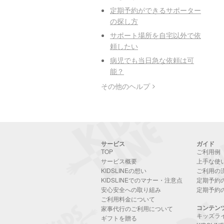
定期予約ができるサポーター
の探し方
サポート場所を自宅以外で依
頼したい
病児でも当日急な依頼は可
能？
その他のヘルプ
サービス
ガイド
TOP
ご利用例
サービス概要
上手な使
KIDSLINEの想い
ご利用の
KIDSLINEでのマナー・注意点
定期予約
安心安全への取り組み
定期予約
ご利用料金について
コンテン
家事代行のご利用について
キッズラ
ギフトを贈る