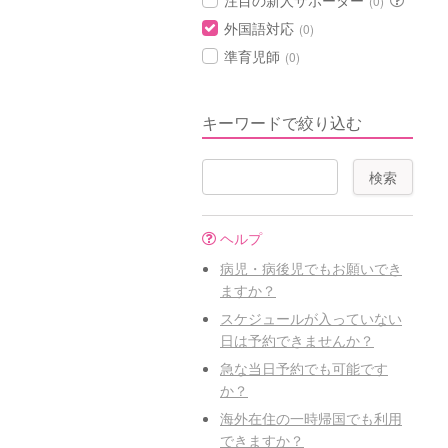
注目の新人サポーター
(0)
外国語対応
(0)
準育児師
(0)
キーワードで絞り込む
ヘルプ
病児・病後児でもお願いでき
ますか？
スケジュールが入っていない
日は予約できませんか？
急な当日予約でも可能です
か？
海外在住の一時帰国でも利用
できますか？