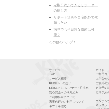
定期予約ができるサポーター
の探し方
サポート場所を自宅以外で依
頼したい
病児でも当日急な依頼は可
能？
その他のヘルプ
サービス
ガイド
TOP
ご利用例
サービス概要
上手な使
KIDSLINEの想い
ご利用の
KIDSLINEでのマナー・注意点
定期予約
安心安全への取り組み
定期予約
ご利用料金について
コンテン
家事代行のご利用について
キッズラ
ギフトを贈る