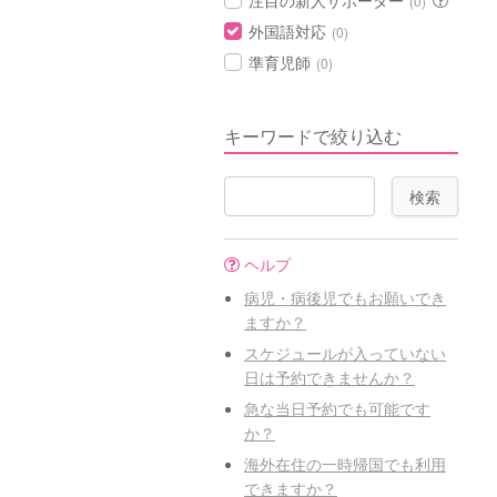
注目の新人サポーター
(0)
外国語対応
(0)
準育児師
(0)
キーワードで絞り込む
ヘルプ
病児・病後児でもお願いでき
ますか？
スケジュールが入っていない
日は予約できませんか？
急な当日予約でも可能です
か？
海外在住の一時帰国でも利用
できますか？