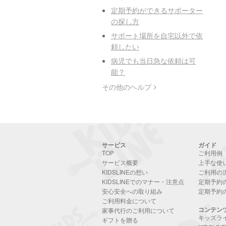
定期予約ができるサポーター
の探し方
サポート場所を自宅以外で依
頼したい
病児でも当日急な依頼は可
能？
その他のヘルプ
サービス
ガイド
TOP
ご利用例
サービス概要
上手な使
KIDSLINEの想い
ご利用の
KIDSLINEでのマナー・注意点
定期予約
安心安全への取り組み
定期予約
ご利用料金について
コンテン
家事代行のご利用について
キッズラ
ギフトを贈る