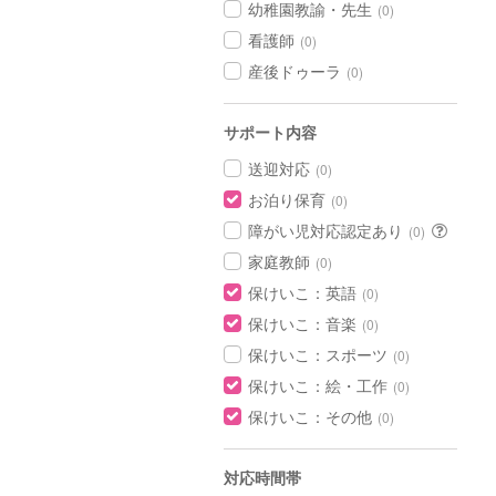
幼稚園教諭・先生
(0)
看護師
(0)
産後ドゥーラ
(0)
サポート内容
送迎対応
(0)
お泊り保育
(0)
障がい児対応認定あり
(0)
家庭教師
(0)
保けいこ：英語
(0)
保けいこ：音楽
(0)
保けいこ：スポーツ
(0)
保けいこ：絵・工作
(0)
保けいこ：その他
(0)
対応時間帯