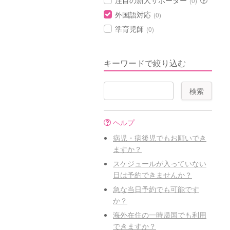
注目の新人サポーター
(0)
外国語対応
(0)
準育児師
(0)
キーワードで絞り込む
ヘルプ
病児・病後児でもお願いでき
ますか？
スケジュールが入っていない
日は予約できませんか？
急な当日予約でも可能です
か？
海外在住の一時帰国でも利用
できますか？