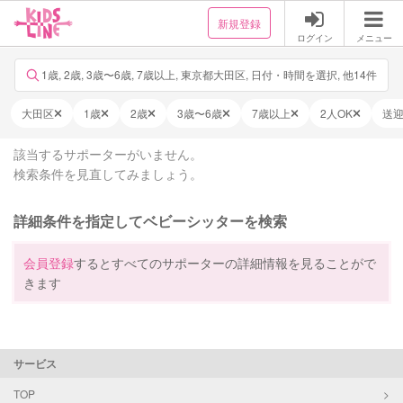
新規登録
ログイン
メニュー
1歳, 2歳, 3歳〜6歳, 7歳以上, 東京都大田区, 日付・時間を選択, 他14件
大田区
1歳
2歳
3歳〜6歳
7歳以上
2人OK
送
該当するサポーターがいません。
検索条件を見直してみましょう。
詳細条件を指定してベビーシッターを検索
会員登録
するとすべてのサポーターの詳細情報を見ることがで
きます
サービス
TOP