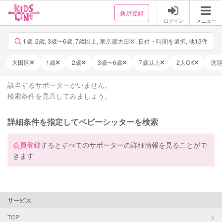
新規登録
ログイン
メニュー
1歳, 2歳, 3歳〜6歳, 7歳以上, 東京都大田区, 日付・時間を選択, 他13件
大田区
1歳
2歳
3歳〜6歳
7歳以上
2人OK
送
該当するサポーターがいません。
検索条件を見直してみましょう。
詳細条件を指定してベビーシッターを検索
会員登録
するとすべてのサポーターの詳細情報を見ることがで
きます
サービス
TOP