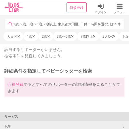
新規登録
ログイン
メニュー
1歳, 2歳, 3歳〜6歳, 7歳以上, 東京都大田区, 日付・時間を選択, 他15件
大田区
1歳
2歳
3歳〜6歳
7歳以上
2人OK
お
該当するサポーターがいません。
検索条件を見直してみましょう。
詳細条件を指定してベビーシッターを検索
会員登録
するとすべてのサポーターの詳細情報を見ることがで
きます
サービス
TOP