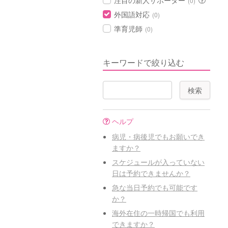
注目の新人サポーター
(0)
外国語対応
(0)
準育児師
(0)
キーワードで絞り込む
ヘルプ
病児・病後児でもお願いでき
ますか？
スケジュールが入っていない
日は予約できませんか？
急な当日予約でも可能です
か？
海外在住の一時帰国でも利用
できますか？