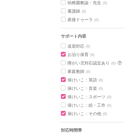
幼稚園教諭・先生
(0)
看護師
(0)
産後ドゥーラ
(0)
サポート内容
送迎対応
(0)
お泊り保育
(0)
障がい児対応認定あり
(0)
家庭教師
(0)
保けいこ：英語
(0)
保けいこ：音楽
(0)
保けいこ：スポーツ
(0)
保けいこ：絵・工作
(0)
保けいこ：その他
(0)
対応時間帯