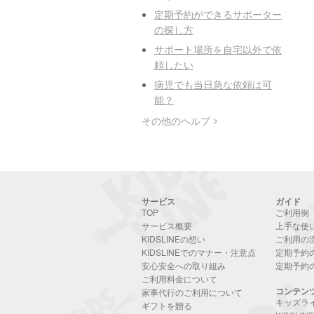
定期予約ができるサポーター
の探し方
サポート場所を自宅以外で依
頼したい
病児でも当日急な依頼は可
能？
その他のヘルプ
サービス
ガイド
TOP
ご利用例
サービス概要
上手な使
KIDSLINEの想い
ご利用の
KIDSLINEでのマナー・注意点
定期予約
安心安全への取り組み
定期予約
ご利用料金について
コンテン
家事代行のご利用について
キッズラ
ギフトを贈る