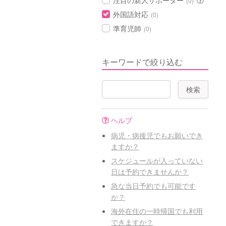
注目の新人サポーター
(0)
外国語対応
(0)
準育児師
(0)
キーワードで絞り込む
ヘルプ
病児・病後児でもお願いでき
ますか？
スケジュールが入っていない
日は予約できませんか？
急な当日予約でも可能です
か？
海外在住の一時帰国でも利用
できますか？