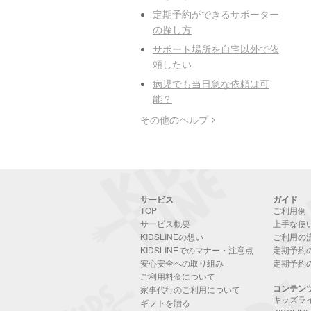
定期予約ができるサポーター
の探し方
サポート場所を自宅以外で依
頼したい
病児でも当日急な依頼は可
能？
その他のヘルプ
サービス
ガイド
TOP
ご利用例
サービス概要
上手な使
KIDSLINEの想い
ご利用の
KIDSLINEでのマナー・注意点
定期予約
安心安全への取り組み
定期予約
ご利用料金について
コンテン
家事代行のご利用について
キッズラ
ギフトを贈る